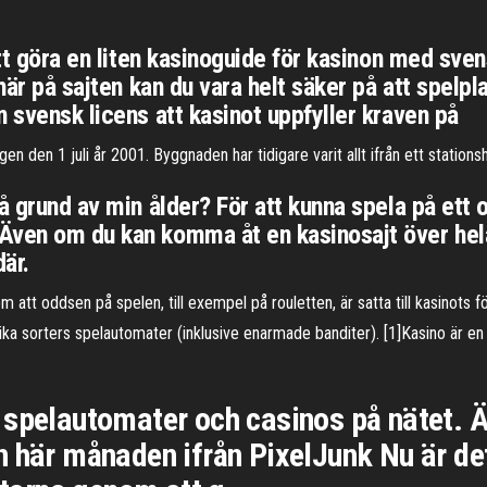
att göra en liten kasinoguide för kasinon med sve
här på sajten kan du vara helt säker på att spelpl
 svensk licens att kasinot uppfyller kraven på
n den 1 juli år 2001. Byggnaden har tidigare varit allt ifrån ett station
å grund av min ålder? För att kunna spela på ett 
Även om du kan komma åt en kasinosajt över hela 
är.
att oddsen på spelen, till exempel på rouletten, är satta till kasinots f
lika sorters spelautomater (inklusive enarmade banditer). [1]Kasino är
spelautomater och casinos på nätet. Äv
 här månaden ifrån PixelJunk Nu är det