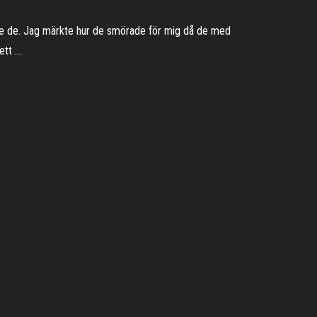
ågade de. Jag märkte hur de smörade för mig då de med
 ett …