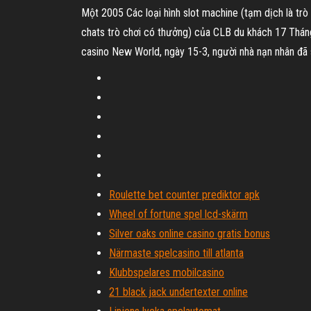
Một 2005 Các loại hình slot machine (tạm dịch là trò
chats trò chơi có thưởng) của CLB du khách 17 Tháng
casino New World, ngày 15-3, người nhà nạn nhân đã
Roulette bet counter prediktor apk
Wheel of fortune spel lcd-skärm
Silver oaks online casino gratis bonus
Närmaste spelcasino till atlanta
Klubbspelares mobilcasino
21 black jack undertexter online