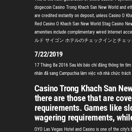
dogecoin Casino Trong Khach San New World and ethe
are credited instantly on deposit, unless Casino O K
Red Casino O Khach San New World Stag Casino New W
amenities include complimentary wired In
ルド サイゴン ホテルのチェックインとチェック
7/22/2019
17 Tháng Ba 2016 Sau khi báo chí đăng thông tin tìm
nhân đã sang Campuchia làm việc với nhà chức trác
Casino Trong Khach San New 
there are those that are cov
requirements. Games like sl
wagering requirements, whil
OYO Las Vegas Hotel and Casino is one of the city's 