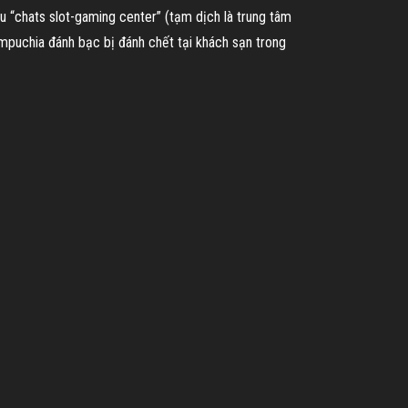
u “chats slot-gaming center” (tạm dịch là trung tâm
mpuchia đánh bạc bị đánh chết tại khách sạn trong