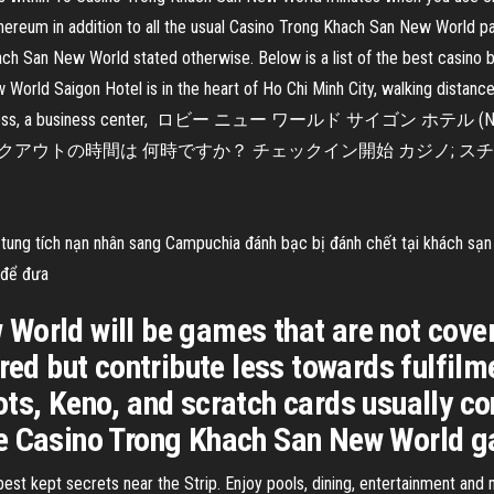
reum in addition to all the usual Casino Trong Khach San New World p
hach San New World stated otherwise. Below is a list of the best casino
orld Saigon Hotel is in the heart of Ho Chi Minh City, walking distan
ternet access, a business center, ロビー ニュー ワールド サイゴン ホテル
アウトの時間は 何時ですか？ チェックイン開始 カジノ; スチー
 tung tích nạn nhân sang Campuchia đánh bạc bị đánh chết tại khách sạn
h để đưa
World will be games that are not cover
ered but contribute less towards fulfil
ots, Keno, and scratch cards usually c
e Casino Trong Khach San New World g
best kept secrets near the Strip. Enjoy pools, dining, entertainment an