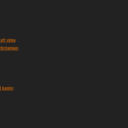
att vinna
rbritannien
t kasino