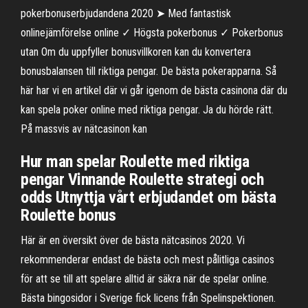
pokerbonuserbjudandena 2020 ➤ Med fantastisk
onlinejämförelse online ✓ Högsta pokerbonus ✓ Pokerbonus
utan Om du uppfyller bonusvillkoren kan du konvertera
bonusbalansen till riktiga pengar. De bästa pokerapparna. Så
här har vi en artikel där vi går igenom de bästa casinona där du
kan spela poker online med riktiga pengar. Ja du hörde rätt.
På massvis av nätcasinon kan
Hur man spelar Roulette med riktiga
pengar Vinnande Roulette strategi och
odds Utnyttja vårt erbjudandet om bästa
Roulette bonus
Här är en översikt över de bästa nätcasinos 2020. Vi
rekommenderar endast de bästa och mest pålitliga casinos
för att se till att spelare alltid är säkra när de spelar online.
Bästa bingosidor i Sverige fick licens från Spelinspektionen.