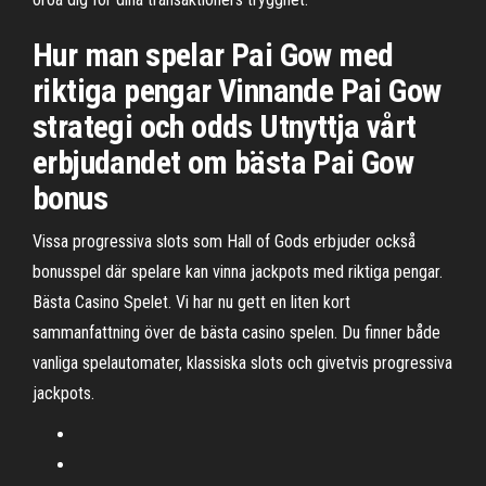
Hur man spelar Pai Gow med
riktiga pengar Vinnande Pai Gow
strategi och odds Utnyttja vårt
erbjudandet om bästa Pai Gow
bonus
Vissa progressiva slots som Hall of Gods erbjuder också
bonusspel där spelare kan vinna jackpots med riktiga pengar.
Bästa Casino Spelet. Vi har nu gett en liten kort
sammanfattning över de bästa casino spelen. Du finner både
vanliga spelautomater, klassiska slots och givetvis progressiva
jackpots.