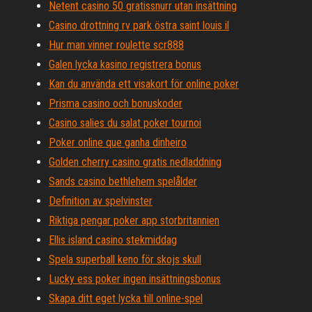
Netent casino 50 gratissnurr utan insättning
Casino drottning rv park östra saint louis il
Hur man vinner roulette scr888
Galen lycka kasino registrera bonus
Kan du använda ett visakort för online poker
Prisma casino och bonuskoder
Casino salies du salat poker tournoi
Poker online que ganha dinheiro
Golden cherry casino gratis nedladdning
Sands casino bethlehem spelålder
Definition av spelvinster
Riktiga pengar poker app storbritannien
Ellis island casino stekmiddag
Spela superball keno för skojs skull
Lucky ess poker ingen insättningsbonus
Skapa ditt eget lycka till online-spel