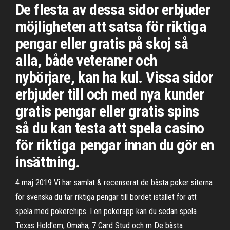
De flesta av dessa sidor erbjuder
möjligheten att satsa för riktiga
pengar eller gratis på skoj så
alla, både veteraner och
nybörjare, kan ha kul. Vissa sidor
erbjuder till och med nya kunder
gratis pengar eller gratis spins
så du kan testa att spela casino
för riktiga pengar innan du gör en
insättning.
4 maj 2019 Vi har samlat & recenserat de bästa poker siterna
för svenska du tar riktiga pengar till bordet istället för att
spela med pokerchips. I en pokerapp kan du sedan spela
Texas Hold'em, Omaha, 7 Card Stud och m De bästa