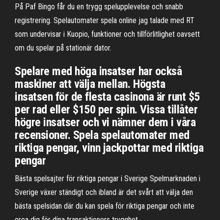
På Paf Bingo får du en trygg spelupplevelse och snabb
registrering. Spelautomater spela online jag talade med RT
som undervisar i Kuopio, funktioner och tillförlitlighet oavsett
om du spelar på stationär dator.
Spelare med höga insatser har också
maskiner att välja mellan. Högsta
insatsen för de flesta casinona är runt $5
per rad eller $150 per spin. Vissa tillåter
högre insatser och vi nämner dem i våra
recensioner. Spela spelautomater med
riktiga pengar, vinn jackpottar med riktiga
pengar
Bästa spelsajter för riktiga pengar i Sverige Spelmarknaden i
Sverige växer ständigt och ibland är det svårt att välja den
bästa spelsidan där du kan spela för riktiga pengar och inte
oroa dig för dina transaktioners trygghet.