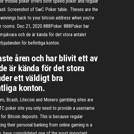
Their mobile poker offers both speed poker and regular
azil. Screenshot of SwC Poker table.. Theses are the
r winnings back to your bitcoin address when you’re
 poker rooms. Dec 21, 2020 888Poker. 888Poker har
 mjukvara och de är kända för det stora antalet
rbjudanden för befintliga konton.
e åren och har blivit ett av
de är kända för det stora
der ett väldigt bra
tliga konton.
eum, Bcash, Litecoin and Monero gambling sites are
BTC poker site you only need to provide a username
for Bitcoin deposits. This is because regular
ing their personal banking from online gaming is a
oin, have consolidated one of the most important