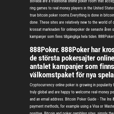
Bovada are a traditional online poker room that accep
ring games to real money players in the United State
true bitcoin poker rooms.Everything is done in bitcoi
done. These sites are relatively new to the world of 
krossat marknaden för onlinepoker de senaste åren och
kampanjer som finns tillgängliga hela tiden. 888Poker
888Poker. 888Poker har kross
de största pokersajter onlin
antalet kampanjer som finns 
välkomstpaket för nya spela
Cryptocurrency online poker is growing in popularity
truly global and are happy to welcome real-money po
and an email address. Bitcoin Poker Guide - The Ins 
payment methods, for example using a Visa or MasterC
positive. Bitcoin and poker gambling sites, simply th