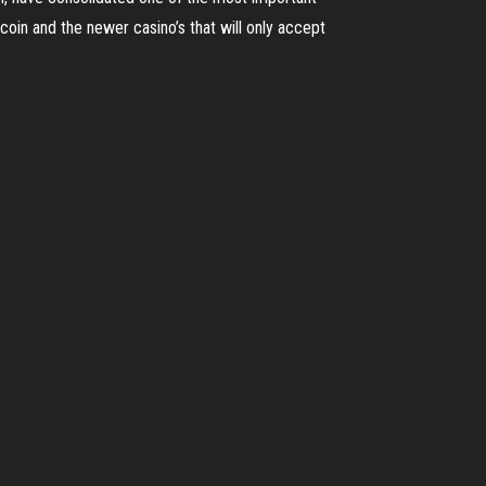
tcoin and the newer casino’s that will only accept