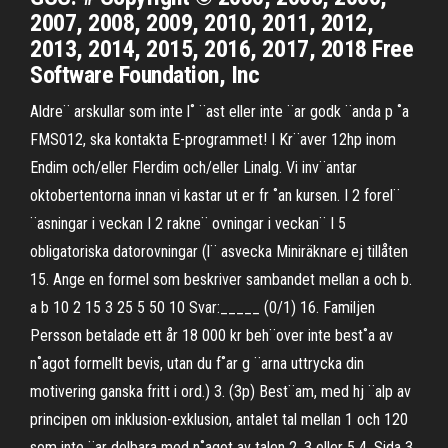
2007, 2008, 2009, 2010, 2011, 2012,
2013, 2014, 2015, 2016, 2017, 2018 Free
Software Foundation, Inc
Aldre¨ arskullar som inte l˚ ¨ast eller inte ¨ar godk ¨anda p ˚a
FMS012, ska kontakta E-programmet! I Kr¨aver 12hp inom
Endim och/eller Flerdim och/eller Linalg. Vi inv¨antar
oktobertentorna innan vi kastar ut er fr ˚an kursen. I 2 forel¨
¨asningar i veckan I 2 rakne¨ ovningar i veckan¨ I 5
obligatoriska datorovningar (l¨ asvecka Miniräknare ej tillåten
15. Ange en formel som beskriver sambandet mellan a och b.
a b 10 2 15 3 25 5 50 10 Svar:_____ (0/1) 16. Familjen
Persson betalade ett år 18 000 kr beh¨over inte best˚a av
n˚agot formellt bevis, utan du f˚ar g ¨arna uttrycka din
motivering ganska fritt i ord.) 3. (3p) Best¨am, med hj ¨alp av
principen om inklusion-exklusion, antalet tal mellan 1 och 120
som inte ¨ar delbara med n˚agot av talen 2, 3 eller 5 4. Sida 3