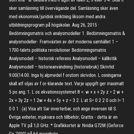
sker samläsning till övervägande del. Samläsning sker även
med ekonomisk/juridisk inriktning liksom med andra
utbildningsprogram på högskolan. Aug 26, 2015 ·
Bedömningsmatris och analysmodeller 1. Bedömningsmatris &
analysmodeller- Framväxten av det moderna samhället 1 –
1700-talets politiska revolutioner Bedömningsmatris
Analysmodell – historisk referens Analysmodell – källkritik
Analysmodell – historieanvändning (historiebruk) Skrivtid:
9.00{14.00. Inga hj alpmedel f orutom skrivdon. L osningarna
skall atf oljas av f or-klarande text. Varje uppgift ger maximalt
5 po ang. 1. L os ekvationssystemet 8 <: w + x + 2y z = 2 w +
2x + 3y 2z = 1 2w + 4x + 5y + z = 3 2. L at S= 0 2 2 0 och I= 1
0 0 1 . (a) Visa att Sar inverterbar, och ange inversen till S.
Övriga enheter, mjukvara och tillbehör; Grattis - detta är en
Apple TV. på 1,0 GHz. * Grafikkortet är Nvidia G72M (Geforce
Go 7400) på 64 megabyte.