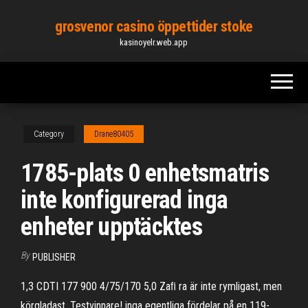
Skip
grosvenor casino öppettider stoke
to
kasinoyelr.web.app
the
content
Category
Drane80405
1785-plats 0 enhetsmatris
inte konfigurerad inga
enheter upptäcktes
By
PUBLISHER
1,3 CDTI 177 900 4/75/170 5,0 Zaﬁ ra är inte rymligast, men
körgladast. Testvinnare! inga egentliga fördelar på en 119-