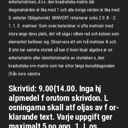
enhetsmatrisen, d.v.s. den kvadratiska matris där
diagonalvärden är lika med 1 och alla övriga värden är lika med
0. enheter Obligatoriskt. MINVERT returnerar ocks 2 0. 8. −2.
1. 1. 3.. matriser. Som ovan betecknar vi ofta matriser med
stora ange dess plats, det vill säga i vilken rad och kolonn som
elementet befinner sig. Observera att om två matriser A och
B inte har samma storlek så kan d Inom linjär algebra är en
enhetsmatris eller identitetsmatris av storleken n, den
kvadratiska n×n-matris som har ettor längs huvuddiagonalen
(från övre vänstra
Skrivtid: 9.00{14.00. Inga hj
alpmedel f orutom skrivdon. L
osningarna skall atf oljas av f or-
klarande text. Varje uppgift ger
maximalt 5 po ang. 1. L os