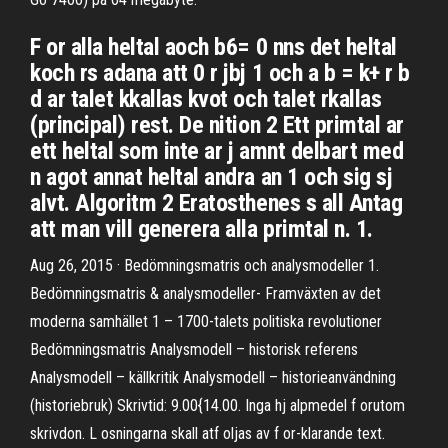
F or alla heltal aoch b6= 0 nns det heltal
koch rs adana att 0 r jbj 1 och a b = k+ r b
d ar talet kkallas kvot och talet rkallas
(principal) rest. De nition 2 Ett primtal ar
ett heltal som inte ar j amnt delbart med
n agot annat heltal andra an 1 och sig sj
alvt. Algoritm 2 Eratosthenes s all Antag
att man vill generera alla primtal n. 1.
Aug 26, 2015 · Bedömningsmatris och analysmodeller 1.
Bedömningsmatris & analysmodeller- Framväxten av det
moderna samhället 1 – 1700-talets politiska revolutioner
Bedömningsmatris Analysmodell – historisk referens
Analysmodell – källkritik Analysmodell – historieanvändning
(historiebruk) Skrivtid: 9.00{14.00. Inga hj alpmedel f orutom
skrivdon. L osningarna skall atf oljas av f or-klarande text.