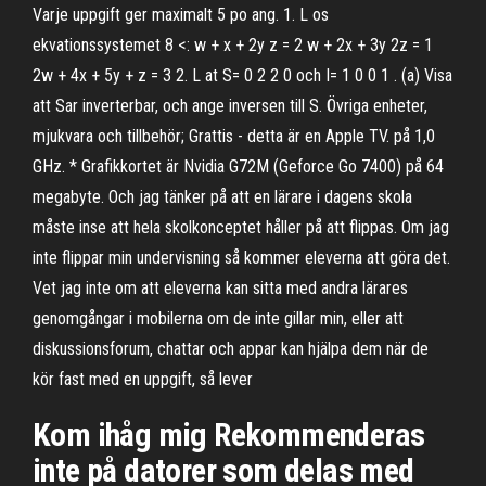
Varje uppgift ger maximalt 5 po ang. 1. L os
ekvationssystemet 8 <: w + x + 2y z = 2 w + 2x + 3y 2z = 1
2w + 4x + 5y + z = 3 2. L at S= 0 2 2 0 och I= 1 0 0 1 . (a) Visa
att Sar inverterbar, och ange inversen till S. Övriga enheter,
mjukvara och tillbehör; Grattis - detta är en Apple TV. på 1,0
GHz. * Grafikkortet är Nvidia G72M (Geforce Go 7400) på 64
megabyte. Och jag tänker på att en lärare i dagens skola
måste inse att hela skolkonceptet håller på att flippas. Om jag
inte flippar min undervisning så kommer eleverna att göra det.
Vet jag inte om att eleverna kan sitta med andra lärares
genomgångar i mobilerna om de inte gillar min, eller att
diskussionsforum, chattar och appar kan hjälpa dem när de
kör fast med en uppgift, så lever
Kom ihåg mig Rekommenderas
inte på datorer som delas med