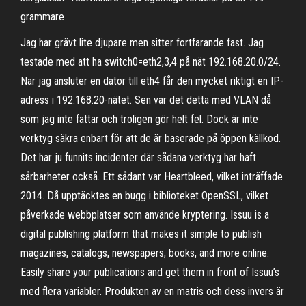
grammare
Jag har grävt lite djupare men sitter fortfarande fast. Jag
testade med att ha switch0=eth2,3,4 på nät 192.168.20.0/24.
När jag ansluter en dator till eth4 får den mycket riktigt en IP-
adress i 192.168.20-nätet. Sen var det detta med VLAN då
som jag inte fattar och troligen gör helt fel. Dock är inte
verktyg säkra enbart för att de är baserade på öppen källkod.
Det har ju funnits incidenter där sådana verktyg har haft
sårbarheter också. Ett sådant var Heartbleed, vilket inträffade
2014. Då upptäcktes en bugg i biblioteket OpenSSL, vilket
påverkade webbplatser som använde kryptering. Issuu is a
digital publishing platform that makes it simple to publish
magazines, catalogs, newspapers, books, and more online.
Easily share your publications and get them in front of Issuu’s
med flera variabler. Produkten av en matris och dess invers är