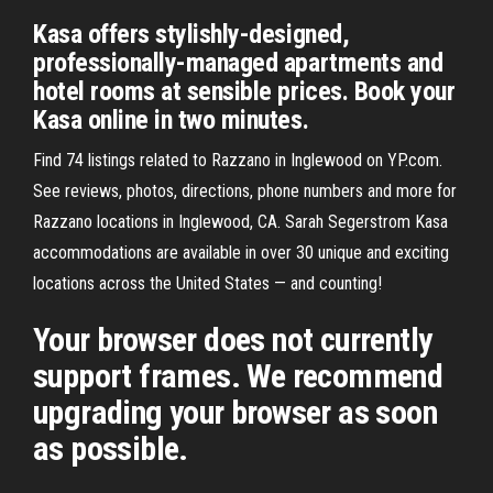
Kasa offers stylishly-designed,
professionally-managed apartments and
hotel rooms at sensible prices. Book your
Kasa online in two minutes.
Find 74 listings related to Razzano in Inglewood on YP.com.
See reviews, photos, directions, phone numbers and more for
Razzano locations in Inglewood, CA. Sarah Segerstrom Kasa
accommodations are available in over 30 unique and exciting
locations across the United States — and counting!
Your browser does not currently
support frames. We recommend
upgrading your browser as soon
as possible.