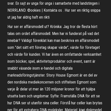
svar. En sajt av unga för unga i samarbete med landstingen i
NORRLAND. ©ookies | Kontakta os . Hur ser en riktig snippa
ut jag har aldrig haft en rikti
Hur ser er affärsmodell ut? Krönika: Jag tror de flesta hört
talas om ordet affärsmodell. Men har ni funderat på vad det
innebär? Väldigt förenklat kan man beskriva en affärsmodell
som ”det sätt ett företag skapar värde”, värde för företaget
och värde för kunden. Vi har även en omfattande verksamhet
inom böcker, spel, aktivitetsprodukter och event, samt är
snabbt växande inom e-handel och digitala
marknadsföringstjänster. Story House Egmont är en del av
den nordiska mediekoncernen och stiftelsen Egmont som
varje år delar ut mer än 120 miljoner kronor för att hjälpa
utsatta barn och ungdomar. Syfte: Framställa DNA för att se
hur DNA ser ut utanför sina celler. Förstå hur celler kan brytas
ner för att extrahera DNA-molekyler. Materiel: kiwi diskmedel