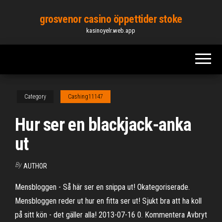
Skip
grosvenor casino öppettider stoke
to
kasinoyelr.web.app
the
content
Category
Cashing11147
Hur ser en blackjack-anka
ut
By
AUTHOR
Mensbloggen - Så här ser en snippa ut! Okategoriserade.
Mensbloggen reder ut hur en fitta ser ut! Sjukt bra att ha koll
på sitt kön - det gäller alla! 2013-07-16 0. Kommentera Avbryt