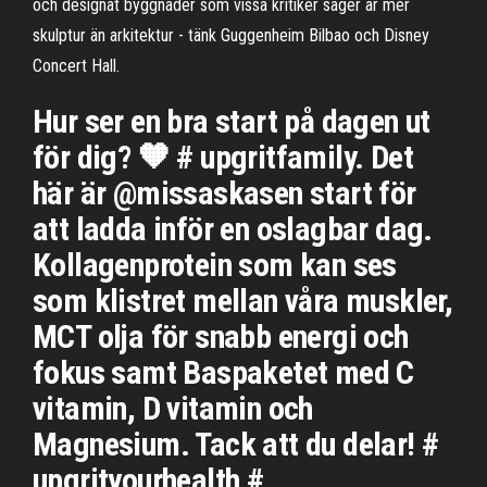
och designat byggnader som vissa kritiker säger är mer
skulptur än arkitektur - tänk Guggenheim Bilbao och Disney
Concert Hall.
Hur ser en bra start på dagen ut
för dig? 🧡 # upgritfamily. Det
här är @missaskasen start för
att ladda inför en oslagbar dag.
Kollagenprotein som kan ses
som klistret mellan våra muskler,
MCT olja för snabb energi och
fokus samt Baspaketet med C
vitamin, D vitamin och
Magnesium. Tack att du delar! #
upgrityourhealth #