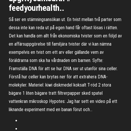
feedyourhealth..
Så ser en stämningsansökan ut. En tvist mellan två parter som
dessa inte kan reda ut på egen hand får oftast lösas i rätten.
Det kan handla om allt från ekonomiska tvister som en följd av
en affärsuppgörelse till familjära tvister där vi kan nämna
exempelvis en tvist om ett arv eller gällande vem av
föräldrarna som ska ha vårdnaden om barnen. Syfte:
Framställa DNA för att se hur DNA ser ut utanför sina celler.
Förstå hur celler kan brytas ner för att extrahera DNA-
molekyler. Materiel: kiwi diskmedel koksalt T-röd 2 stora
bägare 1 liten bägare tratt filtrerpapper sked spatel
vattenkran mikroskop Hypotes: Jag har sett en video på ett
liknande experiment med en banan förut och…