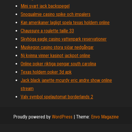
Mini svart jack backspegel
Snoqualmie casino spike och impalers
Kan amerikaner lagligt spela texas holdem online
Chaussure a roulette taille 33
Skyhöga eagle casino vattenpark reservationer
Muskegon casino stora sjöar nedgångar
Nj kvinna vinner kasinot jackpot online
Online poker riktiga pengar south carolina
Texas holdem poker 3d apk
Jack black janette mcurdy eric andre show online
stream
Valv symbol spelautomat borderlands 2
Proudly powered by
WordPress
|
Theme:
Envo Magazine