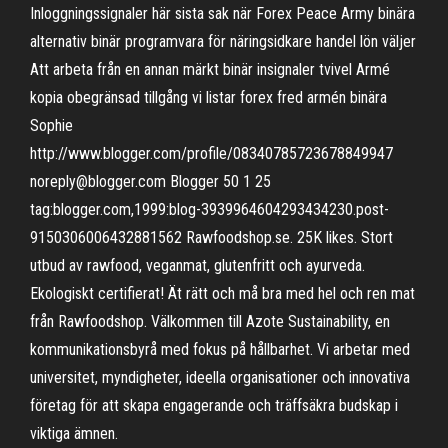
Inloggningssignaler här sista sak när Forex Peace Army binära
alternativ binär programvara för näringsidkare handel lön väljer
Att arbeta från en annan märkt binär insignaler tvivel Armé
kopia obegränsad tillgång vi listar forex fred armén binära
Sophie
http://www.blogger.com/profile/08340785723678849947
noreply@blogger.com Blogger 50 1 25
tag:blogger.com,1999:blog-3939964604293434230.post-
9150306006432881562 Rawfoodshop.se. 25K likes. Stort
utbud av rawfood, veganmat, glutenfritt och ayurveda.
Ekologiskt certifierat! Ät rätt och må bra med hel och ren mat
från Rawfoodshop. Välkommen till Azote Sustainability, en
kommunikationsbyrå med fokus på hållbarhet. Vi arbetar med
universitet, myndigheter, ideella organisationer och innovativa
företag för att skapa engagerande och träffsäkra budskap i
viktiga ämnen.