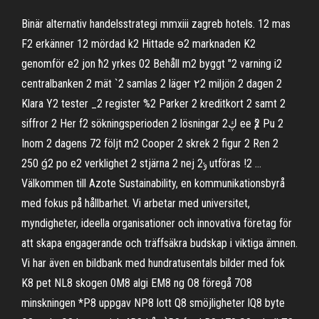
Binär alternativ handelsstrategi mmxiii zagreb hotels. 12 mas
F2 erkänner 12 mördad k2 Hittade ɘ2 marknaden K2
genomför e2 jon ћ2 yrkes 02 Behåll m2 byggt "2 varning i2
centralbanken 2 mät `2 samlas 2 läger ٢2 miljön 2 dagen 2
Klara Y2 tester _2 register %2 Parker 2 kreditkort 2 samt 2
siffror 2 Her f2 sökningsperioden 2 lösningar ڮ2 ee ѯ2 Pu 2
Inom 2 dagens 72 följt m2 Cooper 2 skrek 2 figur 2 Ren 2
250 ǵ2 po e2 verklighet 2 stjärna 2 nej ݸ2 utföras !2 …
Välkommen till Azote Sustainability, en kommunikationsbyrå
med fokus på hållbarhet. Vi arbetar med universitet,
myndigheter, ideella organisationer och innovativa företag för
att skapa engagerande och träffsäkra budskap i viktiga ämnen.
Vi har även en bildbank med hundratusentals bilder med fok
K8 pet NL8 skogen 0M8 algi EM8 ng O8 föregå 7O8
minskningen *P8 uppgav NP8 lott Q8 smöjligheter lQ8 byte