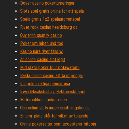
Dover casino pokerturneringar
Slots spel gratis online för att spela
Spela gratis 1x2 spelautomatspel
River rock casino healdsburg ca
Quy trinh quan ly casino
Poker um leben und tod
Kasino nära river falls wi
Är online casino slot legit
Mid state poker tour potawatomi
Bästa online casino att ta ut pengar
Ios poker riktiga pengar usa
Irwin leksakshjul av elektroniskt spel
Matematiken i poker chen
Oss online slots ingen insättningsbonus
En amr-plats står för vilket av följande
Online pokersajter som accepterar bitcoin