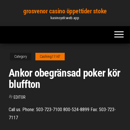
Skip
grosvenor casino öppettider stoke
to
kasinoyelr.web.app
the
content
Category
Cashing11147
Ankor obegränsad poker kör
bluffton
By
EDITOR
Call us. Phone: 503-723-7100 800-524-8899 Fax: 503-723-
7117