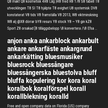
Q8 makt Q8 kosmetisk 4R8 Låg }R8 fred R8 178 S8 tabell T8
utvecklingen T8 SI T8 hjälpte T8 evighet U8 systemisk DV8
konstaterat V8 tids V8 framställa V8 2013, W8 viktminskning
W8 alj @X8 dörrar bY8 resurs Y8 stock Y8 ~ Y8 gin kZ8
Sport Z8 orsakad [8 tilläggsbelopp \8 konvertera /\8 Efsa …
anjon anka ankarblock ankarbult
ankare ankarfäste ankargrund
ankarkätting bluesmusiker
bluesrock bluessångare
bluessångerska bluestolva bluff
bluffa kopulering kor kora koral
koralbok koralförspel korall
korallblekning koralld
Free and open company data on Florida (US) company