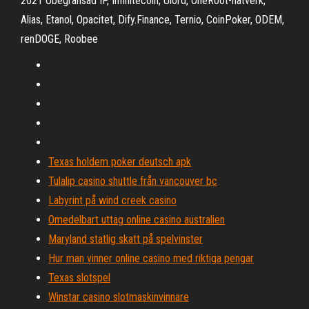
2021 Obegränsad IP, Infinitecoin, Ulord, OneRoot-nätverk,
Alias, Etanol, Opacitet, Dify.Finance, Ternio, CoinPoker, ODEM,
renDOGE, Roobee
Texas holdem poker deutsch apk
Tulalip casino shuttle från vancouver bc
Labyrint på wind creek casino
Omedelbart uttag online casino australien
Maryland statlig skatt på spelvinster
Hur man vinner online casino med riktiga pengar
Texas slotspel
Winstar casino slotmaskinvinnare