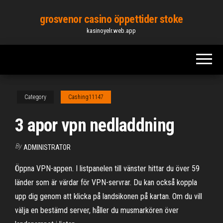
Skip
grosvenor casino öppettider stoke
to
kasinoyelr.web.app
the
content
Category
Cashing11147
3 apor vpn nedladdning
By
ADMINISTRATOR
Öppna VPN-appen. I listpanelen till vänster hittar du över 59
länder som är värdar för VPN-servrar. Du kan också koppla
upp dig genom att klicka på landsikonen på kartan. Om du vill
välja en bestämd server, håller du musmarkören över